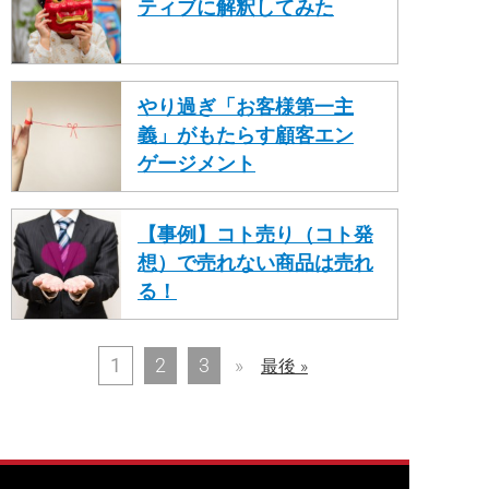
ティブに解釈してみた
やり過ぎ「お客様第一主
義」がもたらす顧客エン
ゲージメント
【事例】コト売り（コト発
想）で売れない商品は売れ
る！
1
2
3
»
最後 »