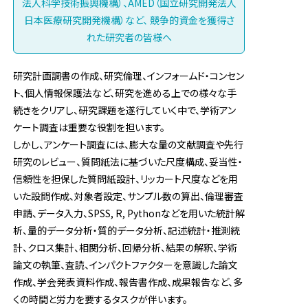
法人科学技術振興機構）、AMED（国立研究開発法人
日本医療研究開発機構）など、
競争的資金を獲得さ
れた研究者の皆様へ
研究計画調書の作成、研究倫理、インフォームド・コンセン
ト、個人情報保護法など、研究を進める上での様々な手
続きをクリアし、研究課題を遂行していく中で、学術アン
ケート調査は重要な役割を担います。
しかし、アンケート調査には、膨大な量の文献調査や先行
研究のレビュー、質問紙法に基づいた尺度構成、妥当性・
信頼性を担保した質問紙設計、リッカート尺度などを用
いた設問作成、対象者設定、サンプル数の算出、倫理審査
申請、データ入力、SPSS, R, Pythonなどを用いた統計解
析、量的データ分析・質的データ分析、記述統計・推測統
計、クロス集計、相関分析、回帰分析、結果の解釈、学術
論文の執筆、査読、インパクトファクターを意識した論文
作成、学会発表資料作成、報告書作成、成果報告など、多
くの時間と労力を要するタスクが伴います。