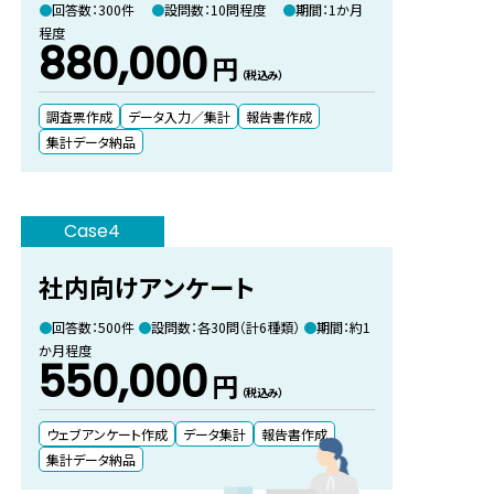
回答数：300件
設問数：10問程度
期間：1か月
程度
880,000
円
（税込み）
調査票作成
データ入力／集計
報告書作成
集計データ納品
Case4
社内向けアンケート
回答数：500件
設問数：各30問（計6種類）
期間：約1
か月程度
550,000
円
（税込み）
ウェブアンケート作成
データ集計
報告書作成
集計データ納品