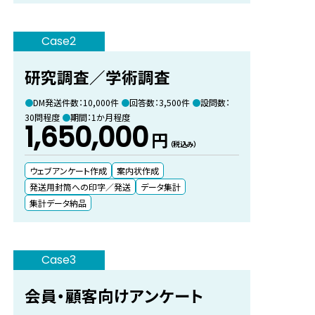
Case2
研究調査／学術調査
DM発送件数：10,000件
回答数：3,500件
設問数：
30問程度
期間：1か月程度
1,650,000
円
（税込み）
ウェブアンケート作成
案内状作成
発送用封筒への印字／発送
データ集計
集計データ納品
Case3
会員・顧客向けアンケート