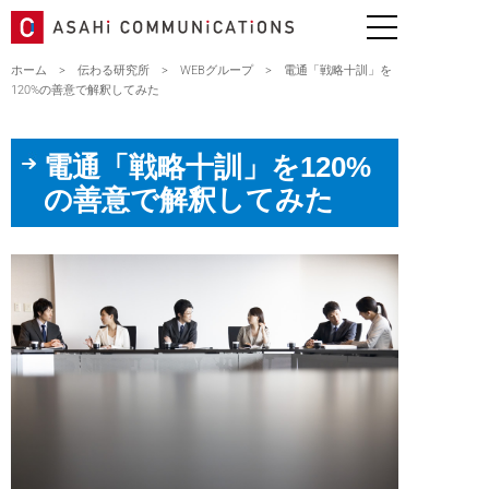
ホーム
>
伝わる研究所
>
WEBグループ
>
電通「戦略十訓」を
120%の善意で解釈してみた
電通「戦略十訓」を120%
の善意で解釈してみた