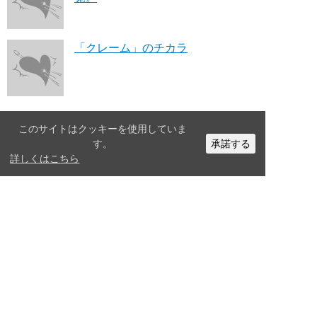
「クレーム」のチカラ
このサイトはクッキーを使用していま
人気の記事
す。
承諾する
詳しくはこちら
電通「戦略十訓」を120%の善意で
解釈してみた
ネット集客に勝つ！売上アップの作
り方｜【初心者おすすめ】
【まとめ】企業のホームページに必
要なコンテンツ例10選+α