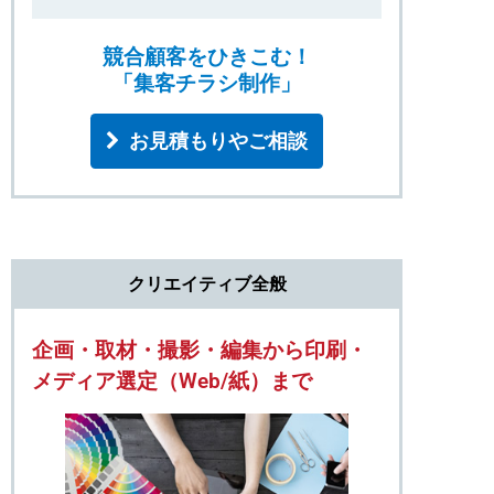
イクからお手伝いさせていただきます。
新築（分譲）物件チラシ、モデルハウス完
競合顧客をひきこむ！
「集客チラシ制作」
成チラシ、構造見学会チラシ、カタログ、
パンフレット、DM等のデザイン制作も各種
お見積もりやご相談
実績がございます。
クリエイティブ全般
企画・取材・撮影・編集から印刷・
メディア選定（Web/紙）まで