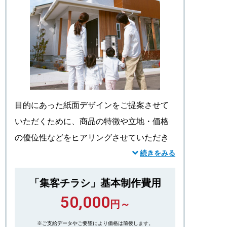
目的にあった紙面デザインをご提案させて
いただくために、商品の特徴や立地・価格
の優位性などをヒアリングさせていただき
ます。競合他社（物件）に勝るセールスポ
続きをみる
イントを整理して集客力の高い集客チラシ
「集客チラシ」基本制作費用
をご提案します。
50,000
デザイン制作のほか、ご要望により取材、
円～
撮影、パース・間取り制作、コンセプトメ
※ご支給データやご要望により価格は前後します。