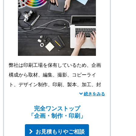
弊社は印刷工場を保有しているため、企画
構成から取材、編集、撮影、コピーライ
ト、デザイン制作、印刷、製本、加工、封
入・封緘、各種広告配布（設置）、物流、
続きをみる
倉庫保管まで自社完全ワンストップ体制で
完全ワンストップ
大幅なコストダウンを実現します。
「企画・制作・印刷」
お見積もりやご相談