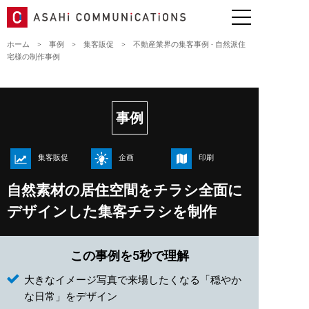
ホーム
>
事例
>
集客販促
>
不動産業界の集客事例 - 自然派住
宅様の制作事例
事例
集客販促
企画
印刷
自然素材の居住空間をチラシ全面に
デザインした集客チラシを制作
この事例を5秒で理解
大きなイメージ写真で来場したくなる「穏やか
な日常」をデザイン