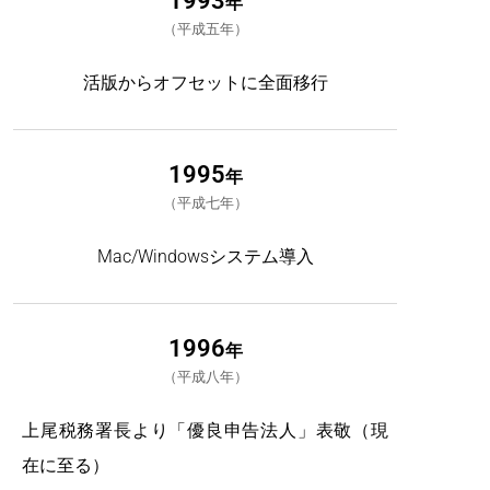
年
平成五年
活版からオフセットに全面移行
1995
年
平成七年
Mac/Windowsシステム導入
1996
年
平成八年
上尾税務署長より「優良申告法人」表敬（現
在に至る）