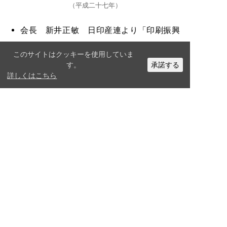
平成二十七年
会長 新井正敏 日印産連より「印刷振興
賞」を受賞
このサイトはクッキーを使用していま
会長 新井正敏 全印工連より「全国中小
す。
承諾する
詳しくはこちら
企業団体中央会会長賞」を受賞
2016
年 ～現在
経済産業省認定 Smart SME Supporter
Japan Color認証制度の取得
Glow with Googleパートナー
FSC®森林認証制度CoC認証の取得
企業情報開示支援サービスを開始