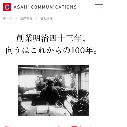
ホーム
>
企業情報
>
会社沿革
創業明治四十三年、
向うはこれからの100年。