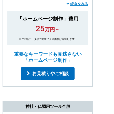
までは、子宝祈願のみならず、“縁切り”と
続きをみる
いった珍しい御利益もあるとのこと。
「ホームページ制作」費用
ホームページを制作する際には、そういっ
25
た情報も漏らさず集めることで、特定の
万円～
キーワードだけに頼らず、幅広くアクセス
※ご支給データやご要望により価格は前後します。
を集めることができるのです。
重要なキーワードも見逃さない
「ホームページ制作」
お見積りやご相談
神社・仏閣用ツール全般