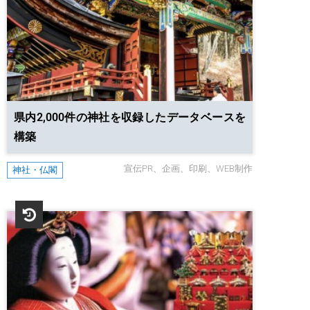
県内2,000件の神社を収録したデータベースを
構築
宣伝PR
企画
印刷
WEB制作
神社・仏閣