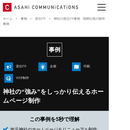
ホーム
>
事例
>
宣伝PR
>
神社の宣伝PR事例 - 鴻神社様の制作
事例
事例
宣伝PR
企画
印刷
WEB制作
神社の“強み”をしっかり伝えるホー
ムページ制作
この事例を5秒で理解
地元神社のホームページをリニューアル制作