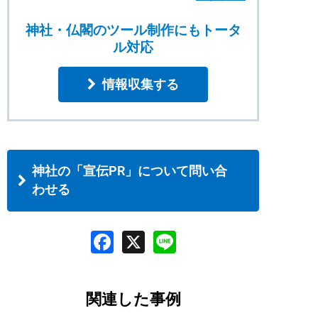
ます。神社・仏閣については、弊社ホーム
神社・仏閣のツール制作にもトータ
ページでは紹介しきれない納入実績も多数
ル対応
ございます。ぜひご相談ください。
情報収集する
神社の「宣伝PR」について問い合
わせる
関連した事例