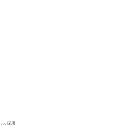
キル
,
採用