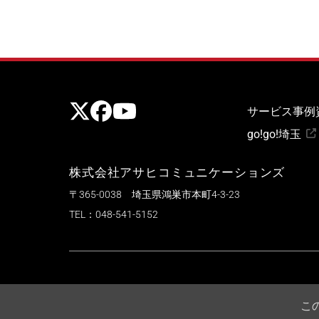
公式X
公式Facebook
公式Youtubeチャンネル
サービス
事例
go!go!埼玉
株式会社アサヒコミュニケーションズ
〒365-0038 埼玉県鴻巣市本町4-3-23
TEL：
048-541-5152
サイトマップ
プ
© ASAHI COMMUNICATIONS Co., Ltd.
こ