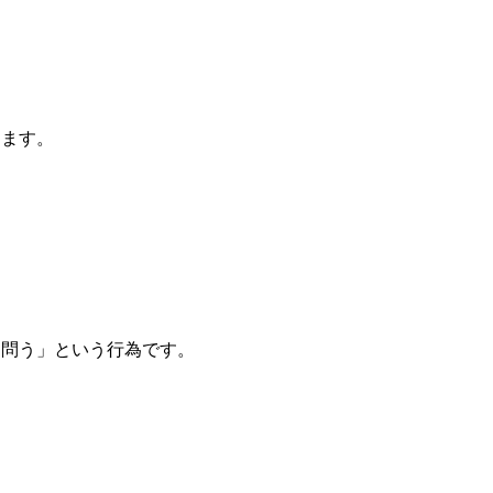
します。
て問う」という行為です。
、