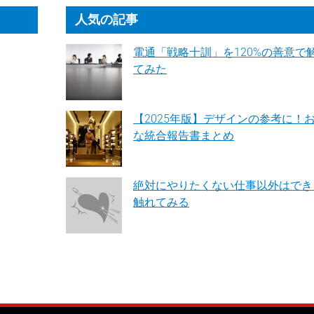
人気の記事
電通「戦略十訓」を120%の善意で
てみた
【2025年版】デザインの参考に！
な統合報告書まとめ
絶対にやりたくない仕事以外はでき
触れてみる