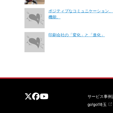
ポジティブなコミュニケーション、
機能。
印刷会社の「変化」と「進化」
公式X
公式Facebook
公式Youtubeチャンネル
サービス
事例
go!go!埼玉