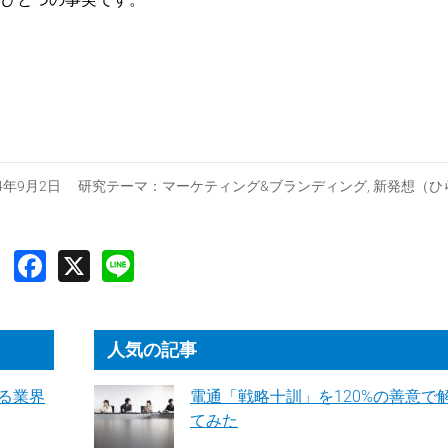
14年9月2日 研究テーマ：
マーケティング&ブランディング
,
新発想（ひ
人気の記事
る業界
電通「戦略十訓」を120%の善意で
てみた