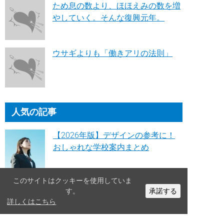
ため息の数より、ほほえみの数を増
やしていく。そんな復興元年。
ウサギよりも「働きアリの法則」
人気の記事
【2026年版】デザインの参考に！
おしゃれな学校案内まとめ
このサイトはクッキーを使用していま
【2025年版】デザインの参考に！
す。
承諾する
おしゃれな統合報告書まとめ
詳しくはこちら