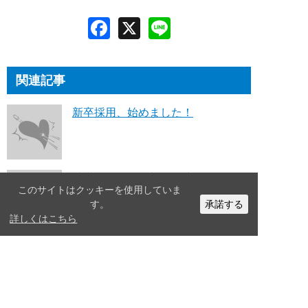
関連記事
新卒採用、始めました！
就職活動こそ「部分最適」と「全体
このサイトはクッキーを使用していま
最適」
す。
承諾する
詳しくはこちら
想い描くことはキャリア形成の第一
歩