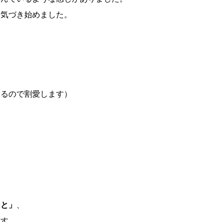
に気づき始めました。
。
あるので割愛します）
こと」
、
ます。