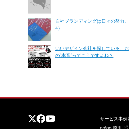
自社ブランディングは日々の努力。
4）
いいデザイン会社を探している、お
の”本音”ってこうですよね？
公式X
公式Facebook
公式Youtubeチャンネル
サービス
事例
go!go!埼玉