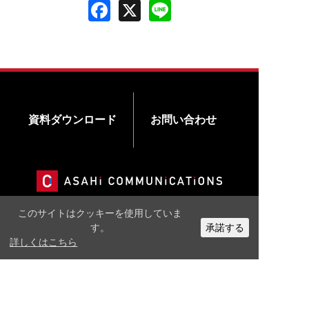
資料ダウンロード
お問い合わせ
このサイトはクッキーを使用していま
す。
承諾する
公式X
公式Facebook
公式Youtubeチャンネル
詳しくはこちら
〒365-0038 埼玉県鴻巣市本町4-3-23
TEL：
048-541-5152