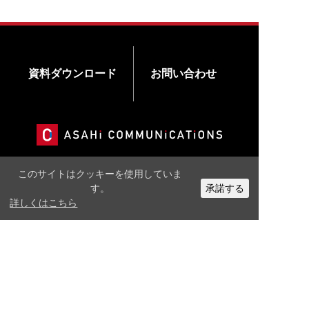
資料ダウンロード
お問い合わせ
このサイトはクッキーを使用していま
公式X
公式Facebook
公式Youtubeチャンネル
す。
承諾する
詳しくはこちら
〒365-0038 埼玉県鴻巣市本町4-3-23
TEL：
048-541-5152
© ASAHI COMMUNICATIONS Co., Ltd.