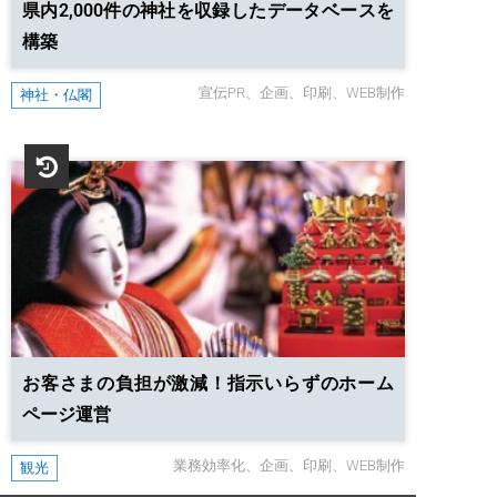
県内2,000件の神社を収録したデータベースを
構築
宣伝PR
企画
印刷
WEB制作
神社・仏閣
お客さまの負担が激減！指示いらずのホーム
ページ運営
業務効率化
企画
印刷
WEB制作
観光