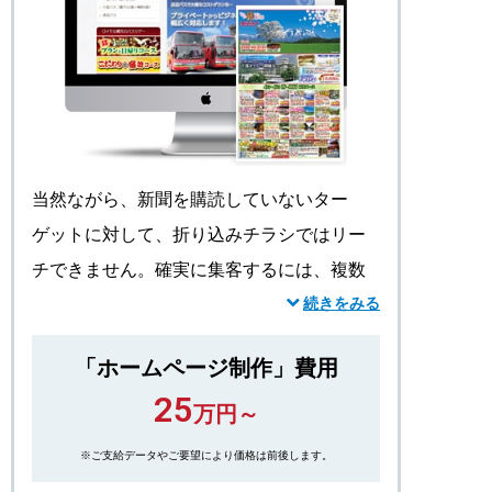
当然ながら、新聞を購読していないター
ゲットに対して、折り込みチラシではリー
チできません。確実に集客するには、複数
の媒体を組み合わせるのは必須です。
続きをみる
お客さまと一緒に作り上げたチラシは、内
「ホームページ制作」費用
容やデザインに至るまで、お客さまの重要
25
な情報資産です。その情報資産が最大限の
万円～
効果を生み出せるよう、弊社が効果的な
※ご支給データやご要望により価格は前後します。
ホームページに展開します。