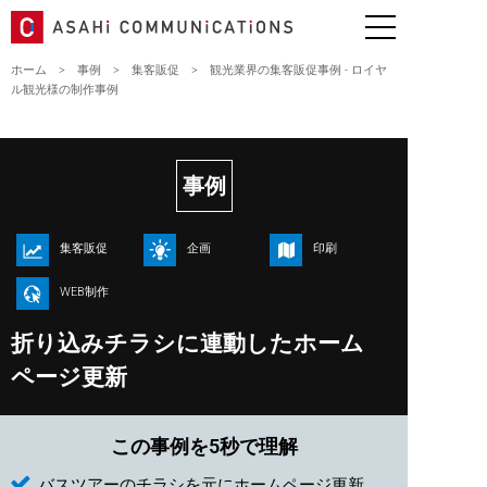
ホーム
>
事例
>
集客販促
>
観光業界の集客販促事例 - ロイヤ
ル観光様の制作事例
事例
集客販促
企画
印刷
WEB制作
折り込みチラシに連動したホーム
ページ更新
この事例を5秒で理解
バスツアーのチラシを元にホームページ更新