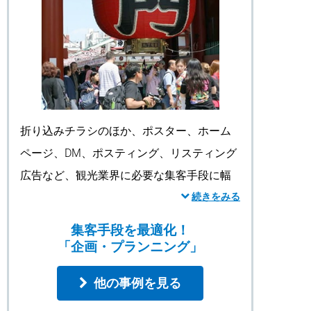
折り込みチラシのほか、ポスター、ホーム
ページ、DM、ポスティング、リスティング
広告など、観光業界に必要な集客手段に幅
広く対応し、それらを適切に組み合わせる
続きをみる
ことで、お客様の広告予算内で最大限の効
集客手段を最適化！
果を創出します。
「企画・プランニング」
また、弊社は印刷工場を保有しているた
他の事例を見る
め、企画構成から取材、編集、撮影、コ
ピーライト、デザイン制作、印刷、製本、