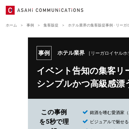
ホーム
>
事例
>
集客販促
>
ホテル業界の集客販促事例 - リー
事例
ホテル業界
［リーガロイヤルホ
イベント告知の集客リ
シンプルかつ高級感漂
この事例
銘酒を嗜む愛酒家（
を5秒で理
ビジュアルで魅せる