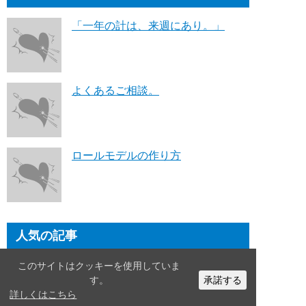
「一年の計は、来週にあり。」
よくあるご相談。
ロールモデルの作り方
人気の記事
このサイトはクッキーを使用していま
【2026年版】デザインの参考に！
す。
承諾する
おしゃれな学校案内まとめ
詳しくはこちら