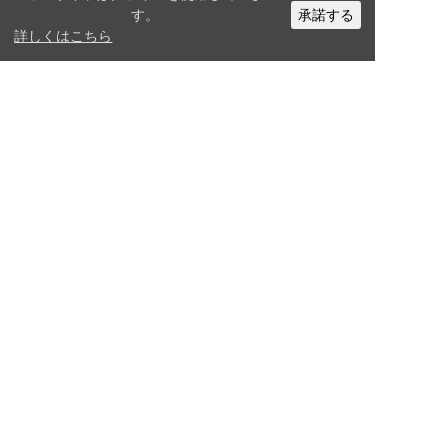
す。
承諾する
【2025年版】デザインの参考に！
詳しくはこちら
おしゃれな統合報告書まとめ
資料ダウンロード
お問い合わせ
公式X
公式Facebook
公式Youtubeチャンネル