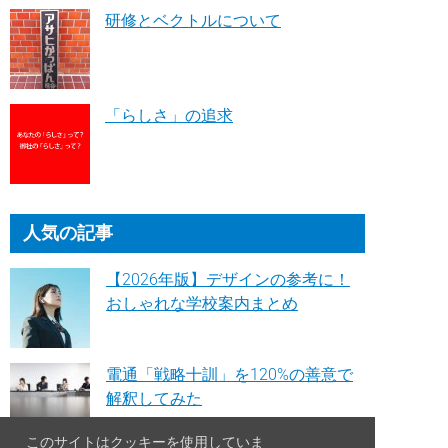
研修とベクトルについて
「らしさ」の追求
人気の記事
【2026年版】デザインの参考に！
おしゃれな学校案内まとめ
電通「戦略十訓」を120%の善意で
解釈してみた
このサイトはクッキーを使用していま