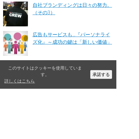
自社ブランディングは日々の努力。
（その3）
広告もサービスも…『パーソナライ
ズ化』～成功の鍵は「新しい価値」
このサイトはクッキーを使用していま
人気の記事
す。
承諾する
詳しくはこちら
【2026年版】デザインの参考に！
おしゃれなサステナビリティレポー
トまとめ
チラシを効果測定する8つの方法
【広告プロモーション編】